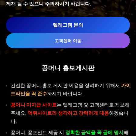
제재 될 수 있으니 주의하시기 바랍니다.
텔레그램 문의
고객센터 이동
꽁머니 홍보게시판
건전한 꽁머니 홍보 게시판 이용을 장려하기 위해서
가이
드라인을 꼭 준수
하시기 바랍니다.
꽁머니 미지급 사이트
는 텔레그램 및 고객센터로 제보해
주세요.
먹튀사이트라 생각하고 강력하게 대응
하겠습니
다.
꽁머니, 꽁포인트 제공 시
정확한 금액을 꼭 글에 명시
해