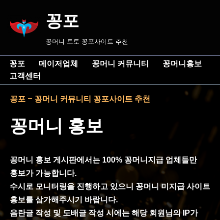
꽁포
콘
텐
꽁머니 토토 꽁포사이트 추천
츠
꽁포
메이저업체
꽁머니 커뮤니티
꽁머니홍보
로
고객센터
건
너
꽁포 – 꽁머니 커뮤니티 꽁포사이트 추천
뛰
꽁머니 홍보
기
꽁머니 홍보 게시판에서는 100% 꽁머니지급 업체들만
홍보가 가능합니다.
수시로 모니터링을 진행하고 있으니 꽁머니 미지급 사이트
홍보를 삼가해주시기 바랍니다.
음란글 작성 및 도배글 작성 시에는 해당 회원님의 IP가