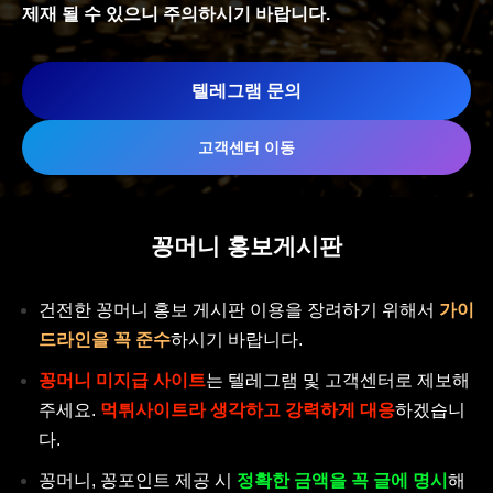
제재 될 수 있으니 주의하시기 바랍니다.
텔레그램 문의
고객센터 이동
꽁머니 홍보게시판
건전한 꽁머니 홍보 게시판 이용을 장려하기 위해서
가이
드라인을 꼭 준수
하시기 바랍니다.
꽁머니 미지급 사이트
는 텔레그램 및 고객센터로 제보해
주세요.
먹튀사이트라 생각하고 강력하게 대응
하겠습니
다.
꽁머니, 꽁포인트 제공 시
정확한 금액을 꼭 글에 명시
해