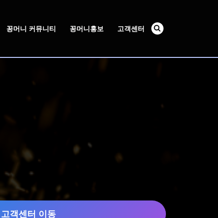
꽁머니 커뮤니티
꽁머니홍보
고객센터
고객센터 이동