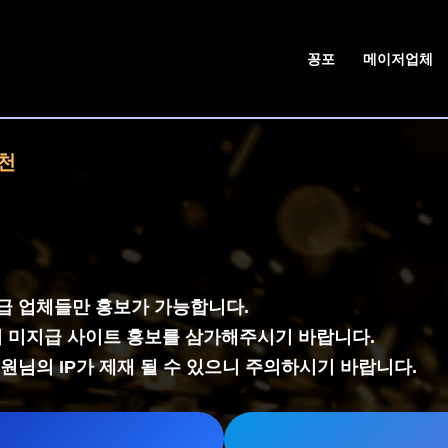
꽁포
메이저업체
천
급 업체들만 홍보가 가능합니다.
 미지급 사이트 홍보를 삼가해주시기 바랍니다.
원님의 IP가 제재 될 수 있으니 주의하시기 바랍니다.