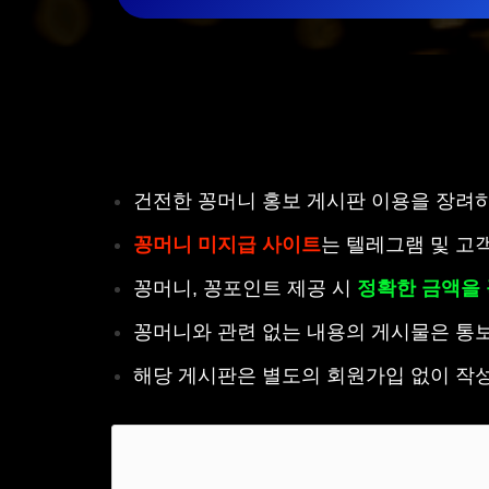
건전한 꽁머니 홍보 게시판 이용을 장려
꽁머니 미지급 사이트
는 텔레그램 및 고
꽁머니, 꽁포인트 제공 시
정확한 금액을 
꽁머니와 관련 없는 내용의 게시물은 통보
해당 게시판은 별도의 회원가입 없이 작