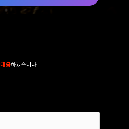
 대응
하겠습니다.