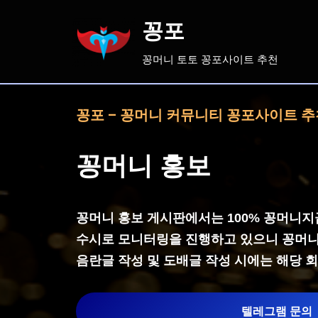
꽁포
콘
꽁머니 토토 꽁포사이트 추천
텐
츠
로
꽁포 – 꽁머니 커뮤니티 꽁포사이트 추
건
너
꽁머니 홍보
뛰
기
꽁머니 홍보 게시판에서는 100% 꽁머니지
수시로 모니터링을 진행하고 있으니 꽁머니
음란글 작성 및 도배글 작성 시에는 해당 회
텔레그램 문의