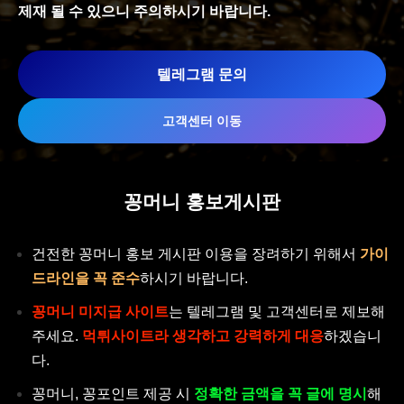
제재 될 수 있으니 주의하시기 바랍니다.
텔레그램 문의
고객센터 이동
꽁머니 홍보게시판
건전한 꽁머니 홍보 게시판 이용을 장려하기 위해서
가이
드라인을 꼭 준수
하시기 바랍니다.
꽁머니 미지급 사이트
는 텔레그램 및 고객센터로 제보해
주세요.
먹튀사이트라 생각하고 강력하게 대응
하겠습니
다.
꽁머니, 꽁포인트 제공 시
정확한 금액을 꼭 글에 명시
해