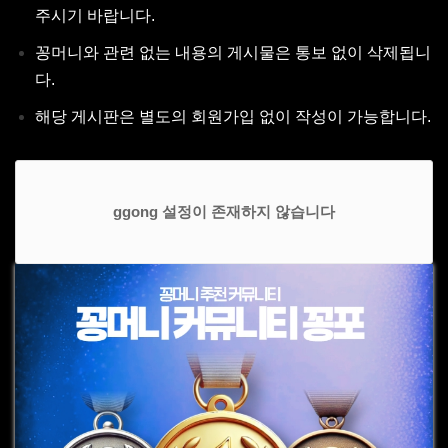
주시기 바랍니다.
꽁머니와 관련 없는 내용의 게시물은 통보 없이 삭제됩니
다.
해당 게시판은 별도의 회원가입 없이 작성이 가능합니다.
ggong 설정이 존재하지 않습니다