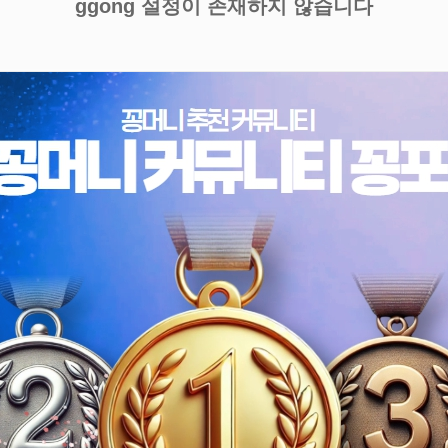
ggong 설정이 존재하지 않습니다