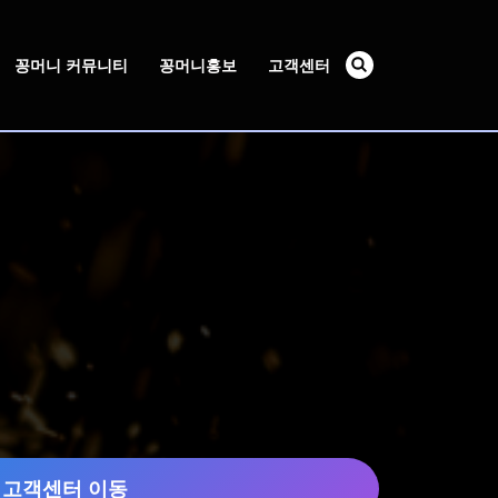
꽁머니 커뮤니티
꽁머니홍보
고객센터
고객센터 이동