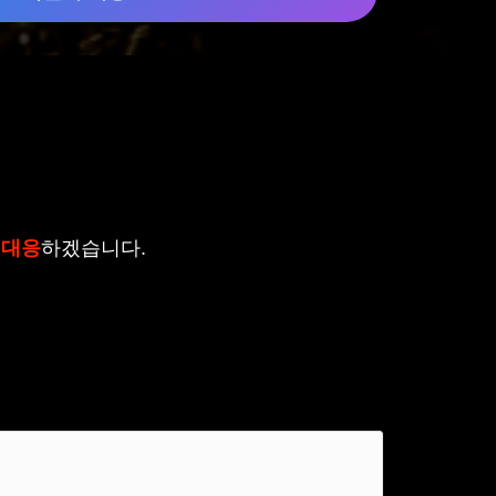
 대응
하겠습니다.