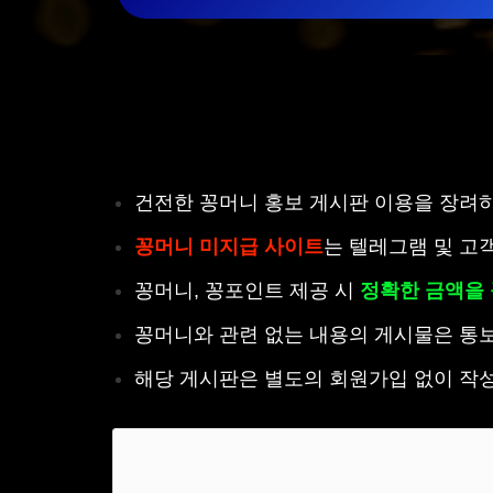
건전한 꽁머니 홍보 게시판 이용을 장려
꽁머니 미지급 사이트
는 텔레그램 및 고
꽁머니, 꽁포인트 제공 시
정확한 금액을 
꽁머니와 관련 없는 내용의 게시물은 통보
해당 게시판은 별도의 회원가입 없이 작