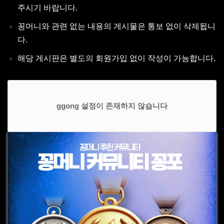
주시기 바랍니다.
꽁머니와 관련 없는 내용의 게시물은 통보 없이 삭제됩니
다.
해당 게시판은 별도의 회원가입 없이 작성이 가능합니다.
ggong 설정이 존재하지 않습니다