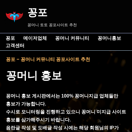
꽁포
콘
텐
꽁머니 토토 꽁포사이트 추천
츠
꽁포
메이저업체
꽁머니 커뮤니티
꽁머니홍보
로
고객센터
건
너
꽁포 – 꽁머니 커뮤니티 꽁포사이트 추천
뛰
꽁머니 홍보
기
꽁머니 홍보 게시판에서는 100% 꽁머니지급 업체들만
홍보가 가능합니다.
수시로 모니터링을 진행하고 있으니 꽁머니 미지급 사이트
홍보를 삼가해주시기 바랍니다.
음란글 작성 및 도배글 작성 시에는 해당 회원님의 IP가