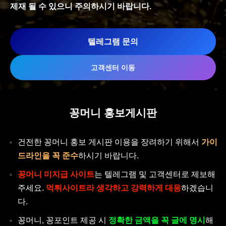
제재 될 수 있으니 주의하시기 바랍니다.
텔레그램 문의
고객센터 이동
꽁머니 홍보게시판
건전한 꽁머니 홍보 게시판 이용을 장려하기 위해서
가이
드라인을 꼭 준수
하시기 바랍니다.
꽁머니 미지급 사이트
는 텔레그램 및 고객센터로 제보해
주세요.
먹튀사이트라 생각하고 강력하게 대응
하겠습니
다.
꽁머니, 꽁포인트 제공 시
정확한 금액을 꼭 글에 명시
해