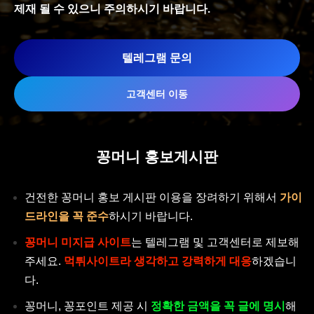
제재 될 수 있으니 주의하시기 바랍니다.
텔레그램 문의
고객센터 이동
꽁머니 홍보게시판
건전한 꽁머니 홍보 게시판 이용을 장려하기 위해서
가이
드라인을 꼭 준수
하시기 바랍니다.
꽁머니 미지급 사이트
는 텔레그램 및 고객센터로 제보해
주세요.
먹튀사이트라 생각하고 강력하게 대응
하겠습니
다.
꽁머니, 꽁포인트 제공 시
정확한 금액을 꼭 글에 명시
해