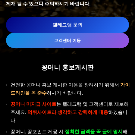
제재 될 수 있으니 주의하시기 바랍니다.
텔레그램 문의
고객센터 이동
꽁머니 홍보게시판
건전한 꽁머니 홍보 게시판 이용을 장려하기 위해서
가이
드라인을 꼭 준수
하시기 바랍니다.
꽁머니 미지급 사이트
는 텔레그램 및 고객센터로 제보해
주세요.
먹튀사이트라 생각하고 강력하게 대응
하겠습니
다.
꽁머니, 꽁포인트 제공 시
정확한 금액을 꼭 글에 명시
해