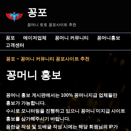
꽁포
콘
텐
꽁머니 토토 꽁포사이트 추천
츠
꽁포
메이저업체
꽁머니 커뮤니티
꽁머니홍보
로
고객센터
건
너
꽁포 – 꽁머니 커뮤니티 꽁포사이트 추천
뛰
꽁머니 홍보
기
꽁머니 홍보 게시판에서는 100% 꽁머니지급 업체들만
홍보가 가능합니다.
수시로 모니터링을 진행하고 있으니 꽁머니 미지급 사이트
홍보를 삼가해주시기 바랍니다.
음란글 작성 및 도배글 작성 시에는 해당 회원님의 IP가