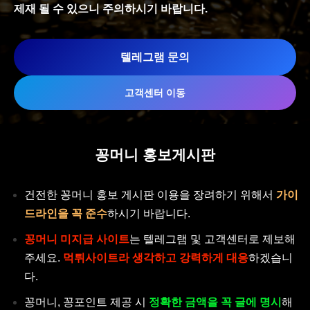
제재 될 수 있으니 주의하시기 바랍니다.
텔레그램 문의
고객센터 이동
꽁머니 홍보게시판
건전한 꽁머니 홍보 게시판 이용을 장려하기 위해서
가이
드라인을 꼭 준수
하시기 바랍니다.
꽁머니 미지급 사이트
는 텔레그램 및 고객센터로 제보해
주세요.
먹튀사이트라 생각하고 강력하게 대응
하겠습니
다.
꽁머니, 꽁포인트 제공 시
정확한 금액을 꼭 글에 명시
해