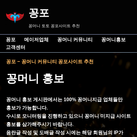
꽁포
콘
텐
꽁머니 토토 꽁포사이트 추천
츠
꽁포
메이저업체
꽁머니 커뮤니티
꽁머니홍보
로
고객센터
건
너
꽁포 – 꽁머니 커뮤니티 꽁포사이트 추천
뛰
꽁머니 홍보
기
꽁머니 홍보 게시판에서는 100% 꽁머니지급 업체들만
홍보가 가능합니다.
수시로 모니터링을 진행하고 있으니 꽁머니 미지급 사이트
홍보를 삼가해주시기 바랍니다.
음란글 작성 및 도배글 작성 시에는 해당 회원님의 IP가