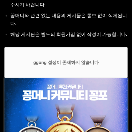
주시기 바랍니다.
꽁머니와 관련 없는 내용의 게시물은 통보 없이 삭제됩니
다.
해당 게시판은 별도의 회원가입 없이 작성이 가능합니다.
ggong 설정이 존재하지 않습니다