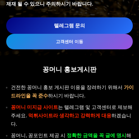
제재 될 수 있으니 주의하시기 바랍니다.
텔레그램 문의
고객센터 이동
꽁머니 홍보게시판
건전한 꽁머니 홍보 게시판 이용을 장려하기 위해서
가이
드라인을 꼭 준수
하시기 바랍니다.
꽁머니 미지급 사이트
는 텔레그램 및 고객센터로 제보해
주세요.
먹튀사이트라 생각하고 강력하게 대응
하겠습니
다.
꽁머니, 꽁포인트 제공 시
정확한 금액을 꼭 글에 명시
해