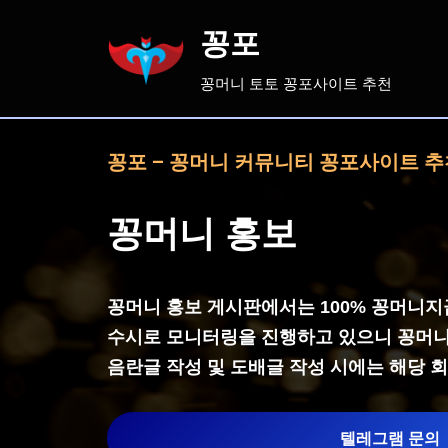
꽁포
콘
꽁머니 토토 꽁포사이트 추천
텐
츠
로
꽁포 – 꽁머니 커뮤니티 꽁포사이트 추
건
너
꽁머니 홍보
뛰
기
꽁머니 홍보 게시판에서는 100% 꽁머니지
수시로 모니터링을 진행하고 있으니 꽁머니
음란글 작성 및 도배글 작성 시에는 해당 회
텔레그램 문의