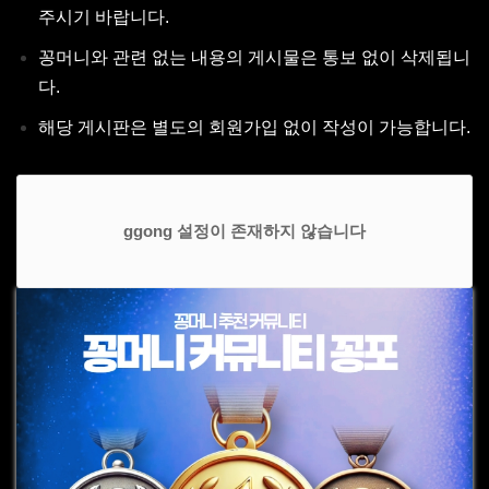
주시기 바랍니다.
꽁머니와 관련 없는 내용의 게시물은 통보 없이 삭제됩니
다.
해당 게시판은 별도의 회원가입 없이 작성이 가능합니다.
ggong 설정이 존재하지 않습니다