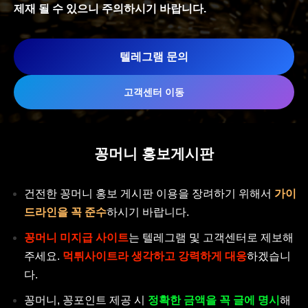
제재 될 수 있으니 주의하시기 바랍니다.
텔레그램 문의
고객센터 이동
꽁머니 홍보게시판
건전한 꽁머니 홍보 게시판 이용을 장려하기 위해서
가이
드라인을 꼭 준수
하시기 바랍니다.
꽁머니 미지급 사이트
는 텔레그램 및 고객센터로 제보해
주세요.
먹튀사이트라 생각하고 강력하게 대응
하겠습니
다.
꽁머니, 꽁포인트 제공 시
정확한 금액을 꼭 글에 명시
해