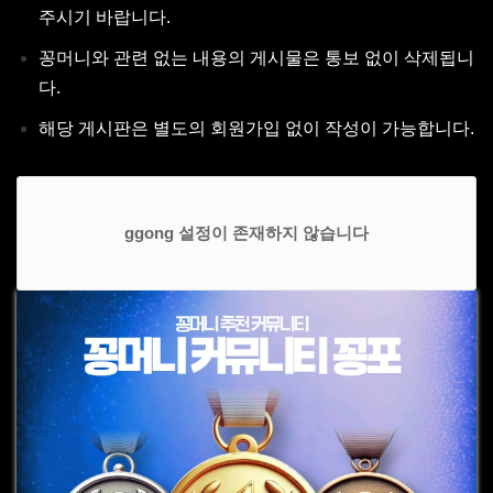
주시기 바랍니다.
꽁머니와 관련 없는 내용의 게시물은 통보 없이 삭제됩니
다.
해당 게시판은 별도의 회원가입 없이 작성이 가능합니다.
ggong 설정이 존재하지 않습니다