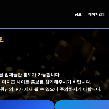
꽁포
메이저업체
천
급 업체들만 홍보가 가능합니다.
 미지급 사이트 홍보를 삼가해주시기 바랍니다.
원님의 IP가 제재 될 수 있으니 주의하시기 바랍니다.