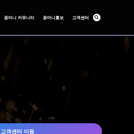
꽁머니 커뮤니티
꽁머니홍보
고객센터
고객센터 이동