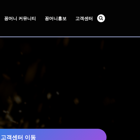
꽁머니 커뮤니티
꽁머니홍보
고객센터
고객센터 이동