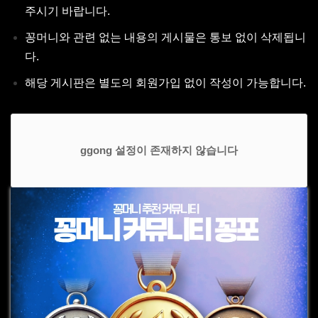
주시기 바랍니다.
꽁머니와 관련 없는 내용의 게시물은 통보 없이 삭제됩니
다.
해당 게시판은 별도의 회원가입 없이 작성이 가능합니다.
ggong 설정이 존재하지 않습니다