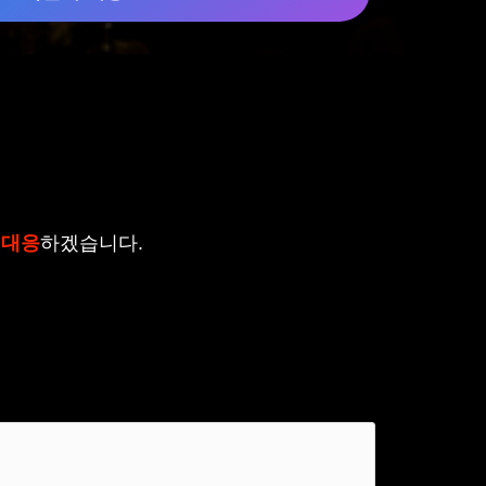
 대응
하겠습니다.