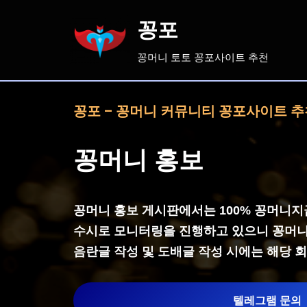
꽁포
콘
꽁머니 토토 꽁포사이트 추천
텐
츠
로
꽁포 – 꽁머니 커뮤니티 꽁포사이트 추
건
너
꽁머니 홍보
뛰
기
꽁머니 홍보 게시판에서는 100% 꽁머니지
수시로 모니터링을 진행하고 있으니 꽁머니
음란글 작성 및 도배글 작성 시에는 해당 회
텔레그램 문의