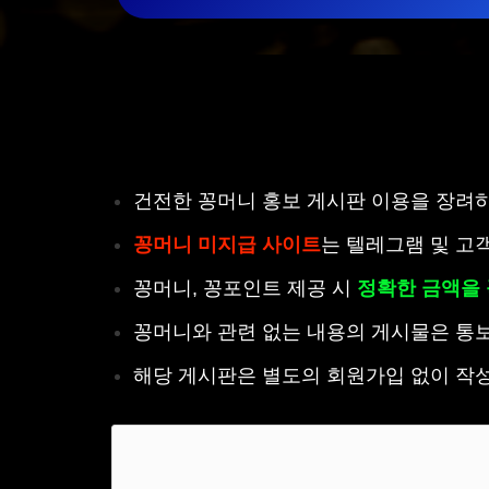
건전한 꽁머니 홍보 게시판 이용을 장려
꽁머니 미지급 사이트
는 텔레그램 및 고
꽁머니, 꽁포인트 제공 시
정확한 금액을 
꽁머니와 관련 없는 내용의 게시물은 통보
해당 게시판은 별도의 회원가입 없이 작