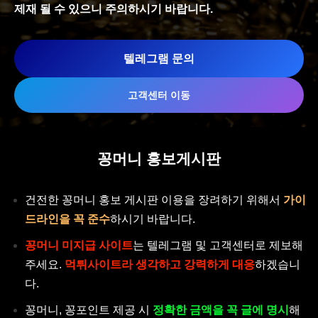
제재 될 수 있으니 주의하시기 바랍니다.
텔레그램 문의
고객센터 이동
꽁머니 홍보게시판
건전한 꽁머니 홍보 게시판 이용을 장려하기 위해서
가이
드라인을 꼭 준수
하시기 바랍니다.
꽁머니 미지급 사이트
는 텔레그램 및 고객센터로 제보해
주세요.
먹튀사이트라 생각하고 강력하게 대응
하겠습니
다.
꽁머니, 꽁포인트 제공 시
정확한 금액을 꼭 글에 명시
해