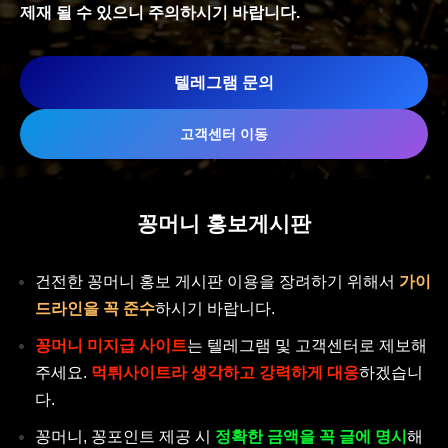
제재 될 수 있으니 주의하시기 바랍니다.
텔레그램 문의
고객센터 이동
꽁머니 홍보게시판
건전한 꽁머니 홍보 게시판 이용을 장려하기 위해서
가이
드라인을 꼭 준수
하시기 바랍니다.
꽁머니 미지급 사이트
는 텔레그램 및 고객센터로 제보해
주세요.
먹튀사이트라 생각하고 강력하게 대응
하겠습니
다.
꽁머니, 꽁포인트 제공 시
정확한 금액을 꼭 글에 명시
해